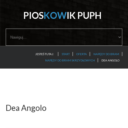
P
I
O
S
K
O
W
I
K
P
U
P
H
start
oferta
JESTEŚ TUTAJ:
START
OFERTA
NAPĘDY DO BRAM
porady
NAPĘDY DO BRAM SKRZYDŁOWYCH
DEA ANGOLO
certyfikat
galeria
kontakt
Dea
Angolo